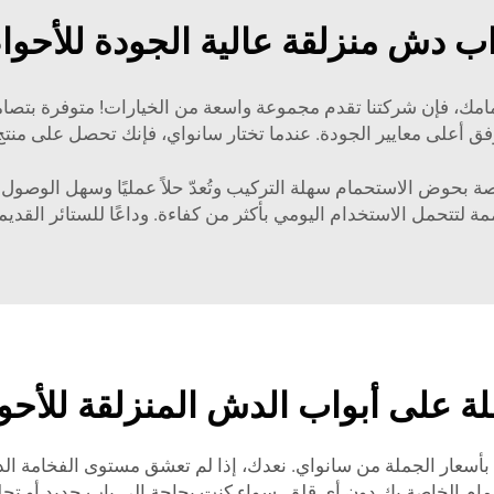
اب دش منزلقة عالية الجودة للأحو
امك، فإن شركتنا تقدم مجموعة واسعة من الخيارات! متوفرة بتصا
فق أعلى معايير الجودة. عندما تختار سانواي، فإنك تحصل على من
صة بحوض الاستحمام سهلة التركيب وتُعدّ حلاً عمليًا وسهل الوصول 
لتتحمل الاستخدام اليومي بأكثر من كفاءة. وداعًا للستائر القديمة،
ة على أبواب الدش المنزلقة للأح
ار الجملة من سانواي. نعدك، إذا لم تعشق مستوى الفخامة الذي تح
ستحمام الخاصة بك دون أي قلق. سواء كنت بحاجة إلى باب جديد أو تح