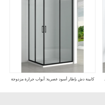
كابينة دش بإطار أسود عصرية: أبواب جرارة مزدوجة
 ومزودة بوظيفة الإغلاق اللطيف