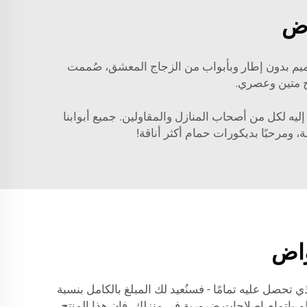
اض
ميم بدون إطار وبأبواب من الزجاج المعشق، صُممت
تج متين وعصري.
إليه لكل من أصحاب المنازل والمقاولين. جميع أبوابنا
 ومرحبًا بديكورات حمام أكثر أناقة!
واض
صل عليه تمامًا - فسنُعيد لك المبلغ بالكامل بنسبة
لم بإتمام إصلاحات ضرورية في منزلك، فإن هذا المنتج