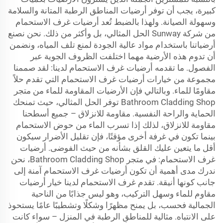
كبيرة، يجب أن توفر أرضيات المناطق الرطبة المتانة والسلامة
وسهولة الصيانة. ولهذا بالضبط تُعد أرضيات غرف الاستحمام
من شركة Sunway الحل المثالي، بل وأكثر من ذلك. نحن نصنع
أرضياتنا باستخدام مواد عالية الجودة لمنع تلف المياه، ونضمن
أن تدوم هذه الأرضية مهما اختلفت الظروف الجوية عبر
الفصول. ما تقدمه أرضيات غرف الاستحمام لدينا: لقد صممنا
مجموعة من خيارات أرضيات غرف الاستحمام التي تقدم حلاً
مقاومًا للماء. وبالتالي فإن الأرضيات المقاومة للماء من متجر
Bathroom Cladding Shop توفر الحل المثالي، حيث تمنحك
الحماية والراحة النفسية. مقاومة للانزلاق – جميع أسطحنا
مقاومة للانزلاق، لذلك إذا تسرب الماء من حوض الاستحمام
بينما تكون في غرفة أخرى مؤقتًا، فإن تقليل الأضرار سيكون
أقل ما يتعين عليك القلق بشأنه من حيث الفوضى. أرضيات
غرف الاستحمام: في متجر Bathroom Cladding Shop، نحن
ندرك مدى أهمية أن تكون أرضيات غرف الاستحمام آمنة إلى
جانب كونها أنيقة. تقدم غرف الاستحمام لدينا خيار أرضيات
مقاوم للماء وسهل التركيب، وهو ليس جذابًا من الناحية
الجمالية فحسب، بل يمنح مظهرًا وشكلًا وتشطيبًا عامًا يستحوذ
على الانتباه. مثالية للمناطق الرطبة في المنزل – سواء كانت