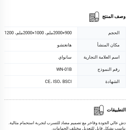
وصف المنتج
الحجم
900×2000ملم، 1000×2000ملم، 1200×2000ملم، 1100×2000ملم
مكان المنشأ
هانغتشو
اسم العلامة التجارية
سانواي
رقم النموذج
WN-01B
الشهادة
CE، ISO، BSCI
التطبيقات
دش عالي الجودة وفاخر مع تصميم مضاد للتسرب لتجربة استحمام مثالية.
يناسب بشكل قابل للتعديل مختلف الحمامات.