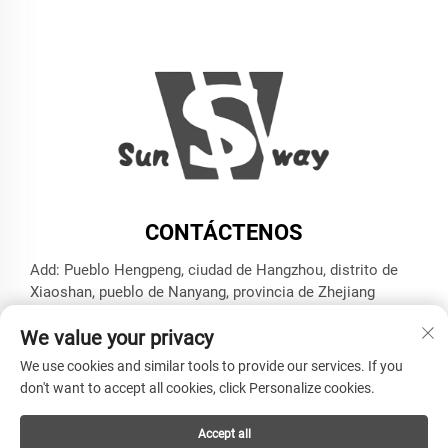
CONTÁCTENOS
Add: Pueblo Hengpeng, ciudad de Hangzhou, distrito de
Xiaoshan, pueblo de Nanyang, provincia de Zhejiang
Tel.:
+86-13606543282
We value your privacy
Correo electrónico:
[email protected]
We use cookies and similar tools to provide our services. If you
don't want to accept all cookies, click Personalize cookies.
Derechos de autor © HANGZHOU SUNWAY INDUSTRY
Accept all
CO.,LTD Reservados todos los derechos -
Política de