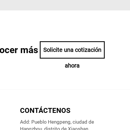
nocer más
Solicite una cotización
ahora
CONTÁCTENOS
Add: Pueblo Hengpeng, ciudad de
Hangzhou, distrito de Xiaoshan,