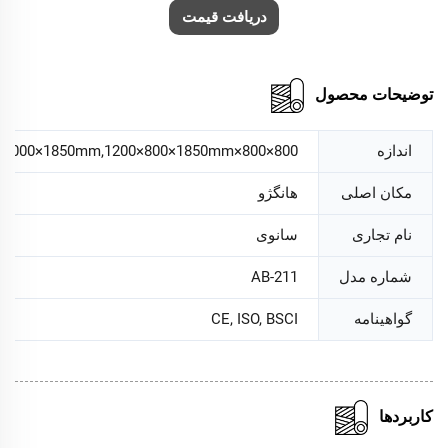
دریافت قیمت
توضیحات محصول
اندازه
800×800×1850mm,900×900×1850mm,1000×1000×1850mm,1200×800×1850mm
مکان اصلی
هانگژو
نام تجاری
سانوی
شماره مدل
AB-211
گواهینامه
CE, ISO, BSCI
کاربردها