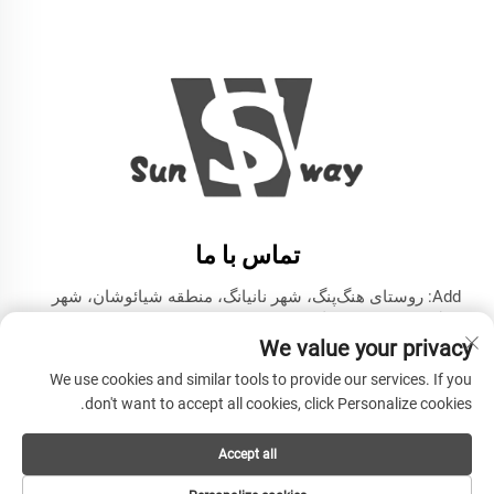
تماس با ما
Add: روستای هنگ‌پنگ، شهر نانیانگ، منطقه شیائوشان، شهر
هانگژو، استان چجیانگ
We value your privacy
تلفن:
+86-13606543282
We use cookies and similar tools to provide our services. If you
ایمیل:
[email protected]
don't want to accept all cookies, click Personalize cookies.
Accept all
حق تالیف © HANGZHOU SUNWAY INDUSTRY CO.,LTD محفوظ
است -
سیاست حفظ حریم خصوصی