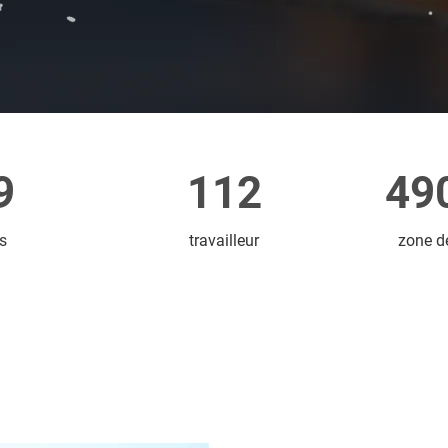
9
112
49
s
travailleur
zone de