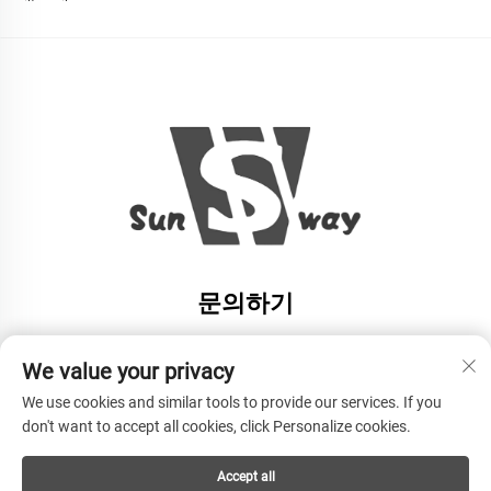
문의하기
Add: 저장성 항저우시 샤오산구 난양타운 헝펑촌
We value your privacy
전화:
+86-13606543282
We use cookies and similar tools to provide our services. If you
이메일:
[email protected]
don't want to accept all cookies, click Personalize cookies.
Accept all
Copyright © HANGZHOU SUNWAY INDUSTRY CO.,LTD All