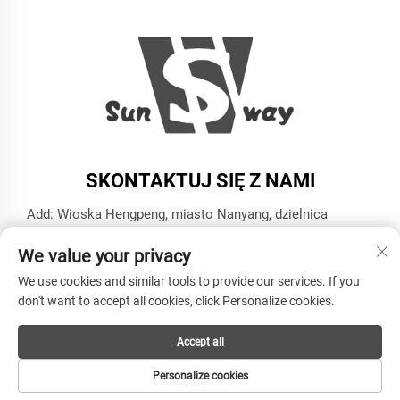
SKONTAKTUJ SIĘ Z NAMI
Add: Wioska Hengpeng, miasto Nanyang, dzielnica
Xiaoshan, miasto Hangzhou, prowincja Zhejiang
We value your privacy
Tel.:
+86-13606543282
We use cookies and similar tools to provide our services. If you
E-mail:
[email protected]
don't want to accept all cookies, click Personalize cookies.
Accept all
Copyright © HANGZHOU SUNWAY INDUSTRY CO.,LTD
Wszelkie prawa zastrzeżone -
Polityka prywatności
Personalize cookies