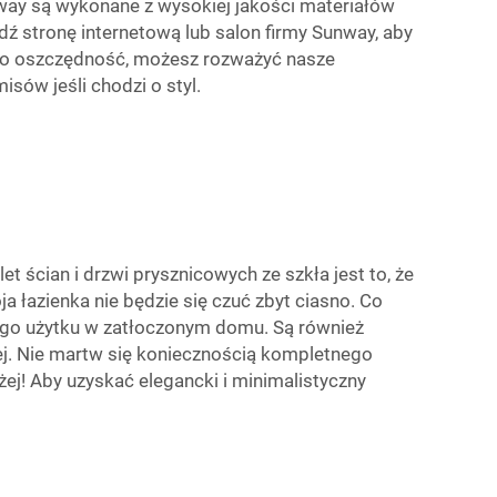
Sunway są wykonane z wysokiej jakości materiałów
edź stronę internetową lub salon firmy Sunway, aby
bać o oszczędność, możesz rozważyć nasze
sów jeśli chodzi o styl.
 ścian i drzwi prysznicowych ze szkła jest to, że
a łazienka nie będzie się czuć zbyt ciasno. Co
nnego użytku w zatłoczonym domu. Są również
nej. Nie martw się koniecznością kompletnego
żej! Aby uzyskać elegancki i minimalistyczny