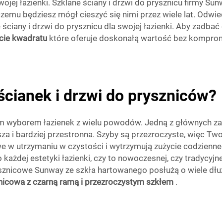
Twojej łazienki. Szklane ściany i drzwi do prysznicu firmy 
 czemu będziesz mógł cieszyć się nimi przez wiele lat. Odwi
e ściany i drzwi do prysznicu dla swojej łazienki. Aby zad
łcie kwadratu
które oferuje doskonałą wartość bez kompromi
 ścianek i drzwi do pryszniców?
m wyborem łazienek z wielu powodów. Jedną z głównych zalet
a i bardziej przestronna. Szyby są przezroczyste, więc Twoj
atwe w utrzymaniu w czystości i wytrzymują zużycie codzie
ażdej estetyki łazienki, czy to nowoczesnej, czy tradycyj
rysznicowe Sunway ze szkła hartowanego posłużą o wiele dłu
nicowa z czarną ramą i przezroczystym szkłem
.