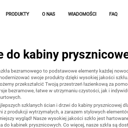
PRODUKTY
O NAS
WIADOMOŚCI
FAQ
e do kabiny prysznicowe
e szkła bezramowego to podstawowe elementy każdej nowocz
odernizować swoje produkty dzięki wysokiej jakości szkłu.
żemy przekształcić Twoją przestrzeń łazienkową za pomocą
je bezramowe, łatwe w utrzymaniu czystości, jak i indywid
hurtowych.
epszych szklanych ścian i drzwi do kabiny prysznicowej dl
i z produkcji wytrzymałych, a zarazem stylowych elementó
niejszy wygląd! Nasze wysokiej jakości szkło jest hartowa
a do kabinek prysznicowych. Co więcej, nasze szkła są dos