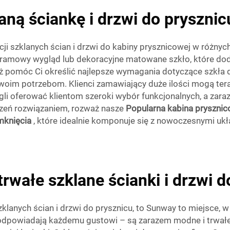
ną ściankę i drzwi do prysznicu
zklanych ścian i drzwi do kabiny prysznicowej w różnych st
bezramowy wygląd lub dekoracyjne matowane szkło, które dod
ż pomóc Ci określić najlepsze wymagania dotyczące szkła 
im potrzebom. Klienci zamawiający duże ilości mogą teraz
i oferować klientom szeroki wybór funkcjonalnych, a zaraz
rzeń rozwiązaniem, rozważ nasze
Popularna kabina pryszni
amknięcia
, które idealnie komponuje się z nowoczesnymi ukł
trwałe szklane ścianki i drzwi 
zklanych ścian i drzwi do prysznicu, to Sunway to miejsce,
e odpowiadają każdemu gustowi – są zarazem modne i trwał