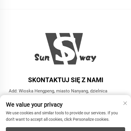
SKONTAKTUJ SIĘ Z NAMI
Add: Wioska Hengpeng, miasto Nanyang, dzielnica
Xiaoshan, miasto Hangzhou, prowincja Zhejiang
We value your privacy
Tel.:
+86-13606543282
We use cookies and similar tools to provide our services. If you
E-mail:
[email protected]
don't want to accept all cookies, click Personalize cookies.