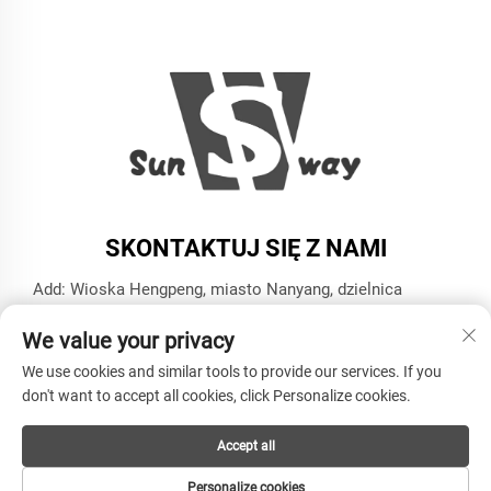
SKONTAKTUJ SIĘ Z NAMI
Add: Wioska Hengpeng, miasto Nanyang, dzielnica
Xiaoshan, miasto Hangzhou, prowincja Zhejiang
We value your privacy
Tel.:
+86-13606543282
We use cookies and similar tools to provide our services. If you
E-mail:
[email protected]
don't want to accept all cookies, click Personalize cookies.
Accept all
Copyright © HANGZHOU SUNWAY INDUSTRY CO.,LTD
Wszelkie prawa zastrzeżone -
Polityka prywatności
Personalize cookies