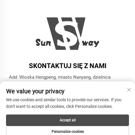
SKONTAKTUJ SIĘ Z NAMI
Add: Wioska Hengpeng, miasto Nanyang, dzielnica
Xiaoshan, miasto Hangzhou, prowincja Zhejiang
We value your privacy
Tel.:
+86-13606543282
We use cookies and similar tools to provide our services. If you
E-mail:
[email protected]
don't want to accept all cookies, click Personalize cookies.
Accept all
Copyright © HANGZHOU SUNWAY INDUSTRY CO.,LTD
Wszelkie prawa zastrzeżone -
Polityka prywatności
Personalize cookies