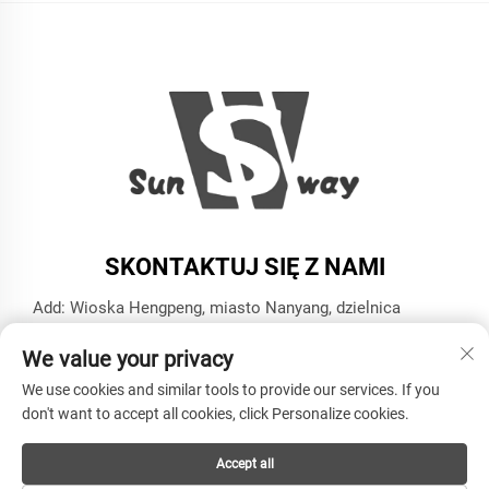
SKONTAKTUJ SIĘ Z NAMI
Add: Wioska Hengpeng, miasto Nanyang, dzielnica
Xiaoshan, miasto Hangzhou, prowincja Zhejiang
We value your privacy
Tel.:
+86-13606543282
We use cookies and similar tools to provide our services. If you
E-mail:
[email protected]
don't want to accept all cookies, click Personalize cookies.
Accept all
Copyright © HANGZHOU SUNWAY INDUSTRY CO.,LTD