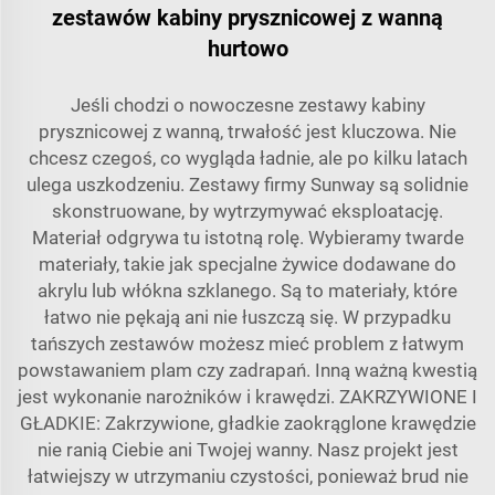
zestawów kabiny prysznicowej z wanną
hurtowo
Jeśli chodzi o nowoczesne zestawy kabiny
prysznicowej z wanną, trwałość jest kluczowa. Nie
chcesz czegoś, co wygląda ładnie, ale po kilku latach
ulega uszkodzeniu. Zestawy firmy Sunway są solidnie
skonstruowane, by wytrzymywać eksploatację.
Materiał odgrywa tu istotną rolę. Wybieramy twarde
materiały, takie jak specjalne żywice dodawane do
akrylu lub włókna szklanego. Są to materiały, które
łatwo nie pękają ani nie łuszczą się. W przypadku
tańszych zestawów możesz mieć problem z łatwym
powstawaniem plam czy zadrapań. Inną ważną kwestią
jest wykonanie narożników i krawędzi. ZAKRZYWIONE I
GŁADKIE: Zakrzywione, gładkie zaokrąglone krawędzie
nie ranią Ciebie ani Twojej wanny. Nasz projekt jest
łatwiejszy w utrzymaniu czystości, ponieważ brud nie