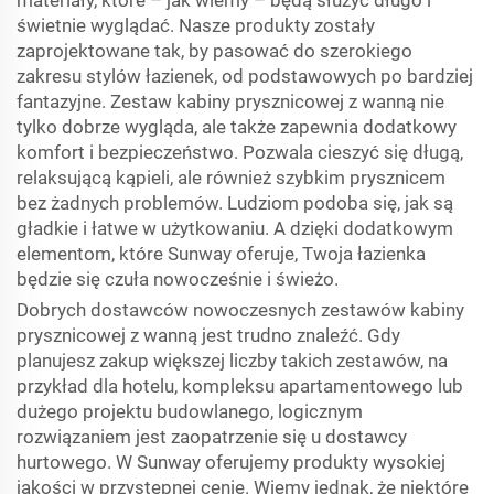
materiały, które – jak wiemy – będą służyć długo i
świetnie wyglądać. Nasze produkty zostały
zaprojektowane tak, by pasować do szerokiego
zakresu stylów łazienek, od podstawowych po bardziej
fantazyjne. Zestaw kabiny prysznicowej z wanną nie
tylko dobrze wygląda, ale także zapewnia dodatkowy
komfort i bezpieczeństwo. Pozwala cieszyć się długą,
relaksującą kąpieli, ale również szybkim prysznicem
bez żadnych problemów. Ludziom podoba się, jak są
gładkie i łatwe w użytkowaniu. A dzięki dodatkowym
elementom, które Sunway oferuje, Twoja łazienka
będzie się czuła nowocześnie i świeżo.
Dobrych dostawców nowoczesnych zestawów kabiny
prysznicowej z wanną jest trudno znaleźć. Gdy
planujesz zakup większej liczby takich zestawów, na
przykład dla hotelu, kompleksu apartamentowego lub
dużego projektu budowlanego, logicznym
rozwiązaniem jest zaopatrzenie się u dostawcy
hurtowego. W Sunway oferujemy produkty wysokiej
jakości w przystępnej cenie. Wiemy jednak, że niektóre