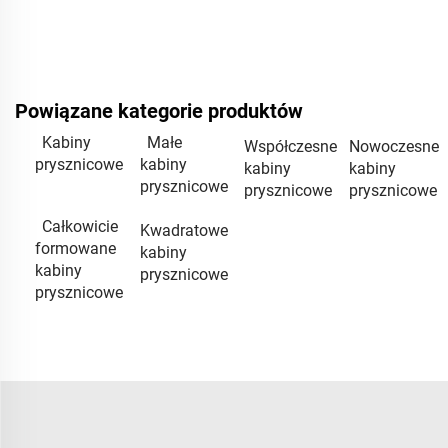
Powiązane kategorie produktów
Kabiny
Małe
Współczesne
Nowoczesne
prysznicowe
kabiny
kabiny
kabiny
prysznicowe
prysznicowe
prysznicowe
Całkowicie
Kwadratowe
formowane
kabiny
kabiny
prysznicowe
prysznicowe