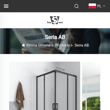
PL
Seria AB
Strona Główna
>
Produkty
>
Seria AB