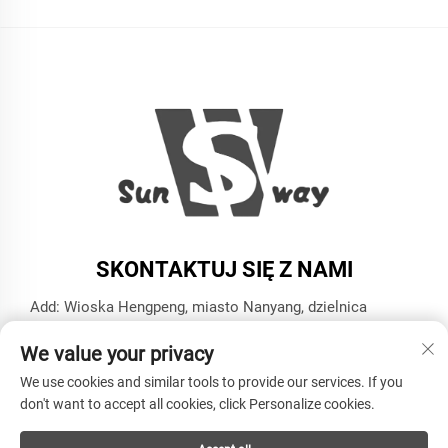
SKONTAKTUJ SIĘ Z NAMI
Add: Wioska Hengpeng, miasto Nanyang, dzielnica
Xiaoshan, miasto Hangzhou, prowincja Zhejiang
We value your privacy
Tel:
+86-13606543282
We use cookies and similar tools to provide our services. If you
E-mail:
[email protected]
don't want to accept all cookies, click Personalize cookies.