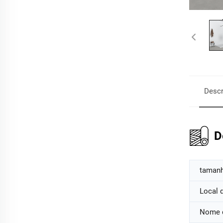
Descr
D
taman
Local 
Nome 