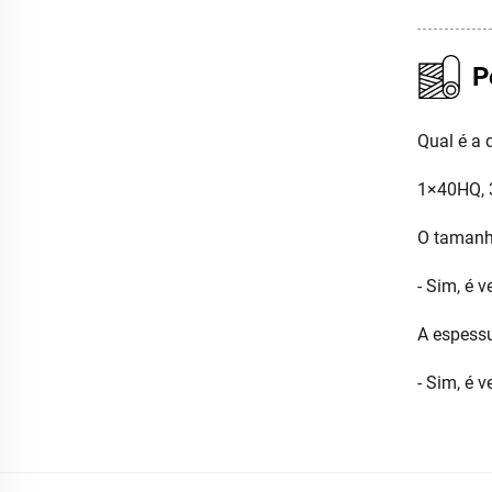
P
Qual é a
1×40HQ, 3
O tamanh
- Sim, é v
A espessu
- Sim, é v