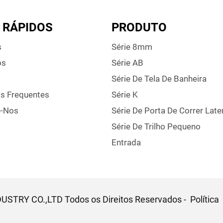
 RÁPIDOS
PRODUTO
s
Série 8mm
ós
Série AB
Série De Tela De Banheira
s Frequentes
Série K
e-Nos
Série De Porta De Correr Late
Série De Trilho Pequeno
Entrada
STRY CO.,LTD Todos os Direitos Reservados -
Política