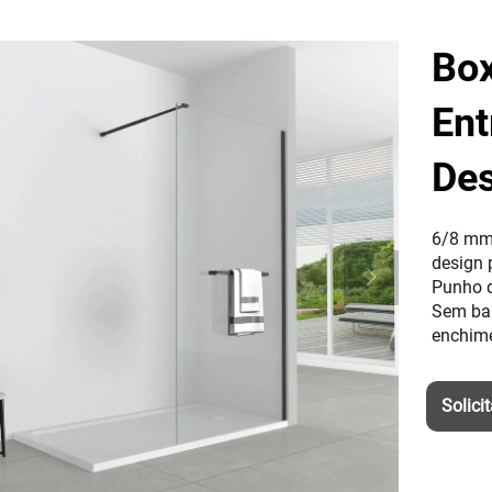
Box
Ent
Des
6/8 mm 
design p
Punho d
Sem ban
enchim
Solici