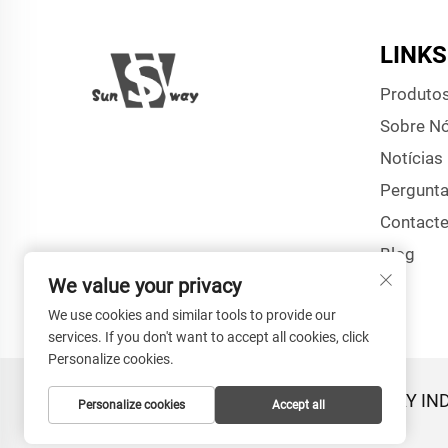
LINKS
Produto
Sobre N
Notícias
Pergunta
Contact
Blog
We value your privacy
We use cookies and similar tools to provide our
services. If you don't want to accept all cookies, click
Personalize cookies.
Direitos Autorais © HANGZHOU SUNWAY INDU
Personalize cookies
Accept all
de Privacidade