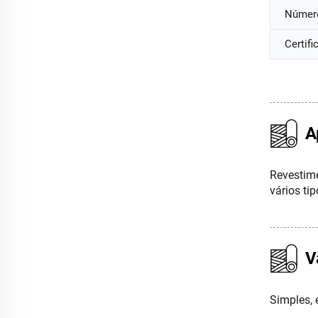
Númer
Certifi
A
Revestime
vários ti
V
Simples, 