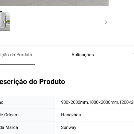
ição do Produto
Aplicações
escrição do Produto
ho
900×2000mm,1000×2000mm,1200×
de Origem
Hangzhou
da Marca
Sunway