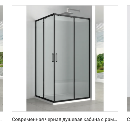
ная кабина для душа с черной рамой и прозрачным стеклом
Современная черная душевая кабина с рамкой: двойные раздвижные двери