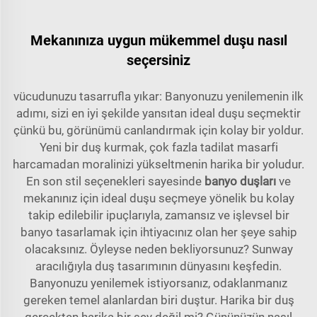
Mekanınıza uygun mükemmel duşu nasıl
seçersiniz
vücudunuzu tasarrufla yıkar: Banyonuzu yenilemenin ilk
adımı, sizi en iyi şekilde yansıtan ideal duşu seçmektir
çünkü bu, görünümü canlandırmak için kolay bir yoldur.
Yeni bir duş kurmak, çok fazla tadilat masarfi
harcamadan moralinizi yükseltmenin harika bir yoludur.
En son stil seçenekleri sayesinde
banyo duşları
ve
mekanınız için ideal duşu seçmeye yönelik bu kolay
takip edilebilir ipuçlarıyla, zamansız ve işlevsel bir
banyo tasarlamak için ihtiyacınız olan her şeye sahip
olacaksınız. Öyleyse neden bekliyorsunuz? Sunway
aracılığıyla duş tasarımının dünyasını keşfedin.
Banyonuzu yenilemek istiyorsanız, odaklanmanız
gereken temel alanlardan biri duştur. Harika bir duş
gerçekten harika bir şey değil mi? Gününüzün nasıl