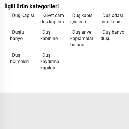
İlgili ürün kategorileri
Duş Kapısı
Küvet cam
Duş kapısı
Duş odası
duş kapıları
için cam
cam kapısı
Duşlu
Duş
Duşlar ve
Duş banyo
banyo
kabinine
kaplamalar
duşu
bulunur
Duş
Duş
bölmeleri
kaydırma
kapıları