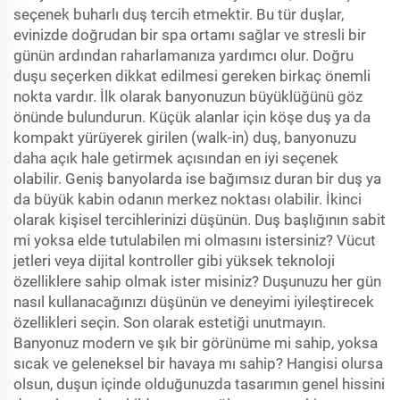
seçenek buharlı duş tercih etmektir. Bu tür duşlar,
evinizde doğrudan bir spa ortamı sağlar ve stresli bir
günün ardından raharlamanıza yardımcı olur. Doğru
duşu seçerken dikkat edilmesi gereken birkaç önemli
nokta vardır. İlk olarak banyonuzun büyüklüğünü göz
önünde bulundurun. Küçük alanlar için köşe duş ya da
kompakt yürüyerek girilen (walk-in) duş, banyonuzu
daha açık hale getirmek açısından en iyi seçenek
olabilir. Geniş banyolarda ise bağımsız duran bir duş ya
da büyük kabin odanın merkez noktası olabilir. İkinci
olarak kişisel tercihlerinizi düşünün. Duş başlığının sabit
mi yoksa elde tutulabilen mi olmasını istersiniz? Vücut
jetleri veya dijital kontroller gibi yüksek teknoloji
özelliklere sahip olmak ister misiniz? Duşunuzu her gün
nasıl kullanacağınızı düşünün ve deneyimi iyileştirecek
özellikleri seçin. Son olarak estetiği unutmayın.
Banyonuz modern ve şık bir görünüme mi sahip, yoksa
sıcak ve geleneksel bir havaya mı sahip? Hangisi olursa
olsun, duşun içinde olduğunuzda tasarımın genel hissini