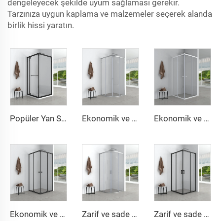
dengeleyecek şekilde uyum sağlaması gerekir.
Tarzınıza uygun kaplama ve malzemeler seçerek alanda
birlik hissi yaratın.
Popüler Yan Sürgülü Kapılı Duş Kabini Yerden Tasarruf Sağlayan Tasarım ve Yumuşak Kapanma Fonksiyonu
Ekonomik ve sade yuvarlak duş kabini
Ekonomik ve sade kare duşakabin
Ekonomik ve sade kare duşakabin
Zarif ve sade yuvarlak duş kabini
Zarif ve sade kare duş kabini