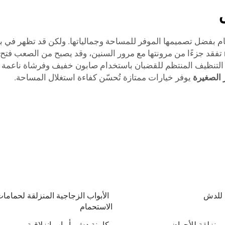
حمام بفضل تصميمها الموفر للمساحة وجمالياتها. ولكن قد تظهر في
التي تواجه دُشات منزلقة عالية الجودة هي أن الس rails تفقد جزءًا من مرونتها مع مرور السنين، 
 التنظيف المنتظم للقضبان باستخدام صابون خفيف وفرشاة ناعمة يح
 الصغيرة
يوفر خيارات ممتازة تُحسّن كفاءة استغلال المساحة.
 للدش
الأبواب الزجاجية المنزلقة لحماما
الاستحمام
منزلقة للأحواض
كابينة دش بأبواب انزلاقية