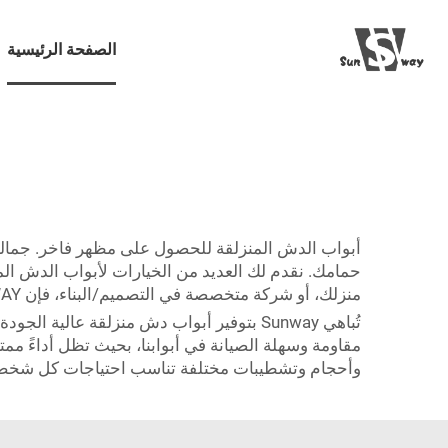
الصفحة الرئيسية
أبواب الدش المنزلقة للحصول على مظهر فاخر. جماليات 
منزلك، أو شركة متخصصة في التصميم/البناء، فإن SUNWAY توفر لك جميع أبواب الدش المنزلقة الضرورية لمشروعك.
تُباهي Sunway بتوفير أبواب دش منزلقة عا
وأحجام وتشطيبات مختلفة تناسب احتياجات كل شخص