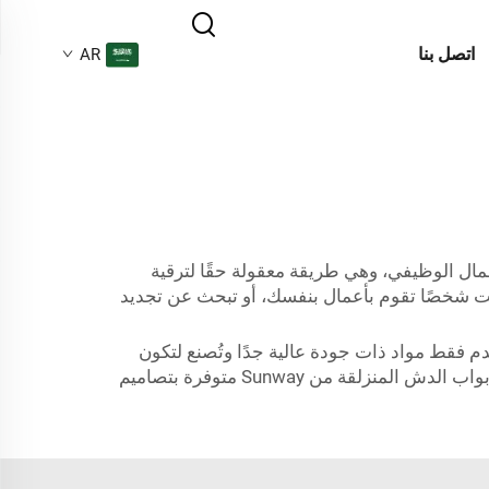
اتصل بنا
AR
جمال الوظيفي، وهي طريقة معقولة حقًا لترقية
 بأسعار الجملة للاختيار من بينها. سواء كنت شخصًا تقوم بأعمال بنفسك، أو تبحث عن تجديد
ستخدم فقط مواد ذات جودة عالية جدًا وتُصنع لتكون
مقاومة وسهلة الصيانة في أبوابنا، بحيث تظل أداءً ممتازًا على مر الزمن. وبجمعها بين القيمة والأناقة، فإن مجموعتنا من أبواب الدش المنزلقة من Sunway متوفرة بتصاميم