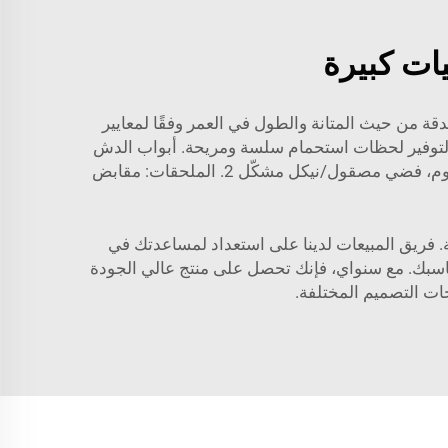
ات كبيرة
دقة من حيث المتانة والطول في العمر وفقًا لمعايير
اية لتوفير لحظات استحمام سلسة ومريحة. أبواب الدش
المنزلقة العملية والموثوقة من Sunway مناسبة للغرف الرطبة. وصف المنتج: باب انزلاقي من Sunway 1. الإطار: ألومنيوم، فضي مصقول/نيكل مشكّل 2. الملحقات: مقابض
ة. فريق المبيعات لدينا على استعداد لمساعدتك في
اسبك. مع سنواي، فإنك تحصل على منتج عالي الجودة
جات التصميم المختلفة.