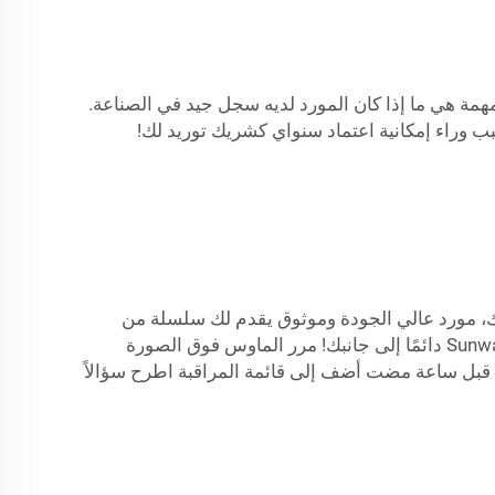
مهمة هي ما إذا كان المورد لديه سجل جيد في الصناعة.
بب وراء إمكانية اعتماد سنواي كشريك توريد لك!
 الدش المنزلقة ليس فقط مسألة جودة، بل يشمل أيضًا التنوع وخدمة العملاء. SUMMER حرر يديك، مورد عالي الجودة وموثوق يقدم لك سلسلة من
كبائن الدش المنزلقة للبيع بالجملة. فقط SUNWAY يمتلك هذا التصميم، بأسلوب عصري وخطوط أنيقة تبرز أمام الجميع. Sunway دائمًا إلى جانبك! مرر الماوس فوق الصورة
للتكبير. هل لديك قطعة للبيع؟ قم ببيعها بنفسك. تفاصيل حول خلاط حوض الاستحمام ذهبي أبيض 'SUNWAY' حمام تم بيع 1 قبل ساعة مضت أضف إلى قائمة المراقبة اطرح سؤالاً