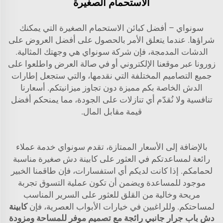
الاستحمام الصغيرة
سونواي – أفضل كبائن الاستحمام الصغيرة التي يمكنك
شراؤها. عندما يتعلق الأمر بالحصول على أفضل العروض على
الدشات المدمجة، فإن شركة سونواي هي وجهتك المثالية.
زورونا عبر موقعنا الإلكتروني أو في صالة العرض واطلعوا على
جميع التصاميم المختلفة التي نقدمها، والتي ستجعل إطارات
الدش الخاصة بكم مميزة دون تجاوز ميزانيتكم. أسعارنا
تنافسية ولا نُقدّم أي تنازلات على الجودة، مما يمنحكم أفضل
قيمة مقابل المال.
بالإضافة إلى الأسعار الممتازة، تقدم سونواي خدمة عملاء
رائعة لمساعدتكم في العثور على كابينة دش صغيرة مناسبة
لحمامكم. إذا كانت لديكم أي استفسارات، فإن طاقمنا الخبير
موجود للمساعدة ويضمن أن تكون عملية التسوق تجربة
مريحة وخالية من القلق للعثور على السرير المناسب
لمساحتكم. وللراغبين في خيارات الأبواب العصرية، فإن
كابينة
دش باب جرار جانبي رائجة مع تصميم موفر للمساحة ومزودة