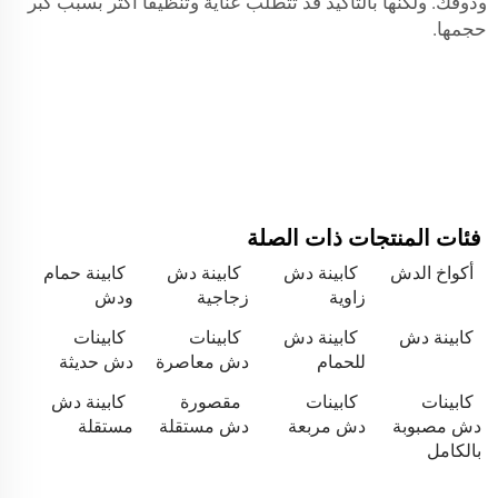
وذوقك. ولكنها بالتأكيد قد تتطلب عناية وتنظيفًا أكثر بسبب كبر
حجمها.
فئات المنتجات ذات الصلة
أكواخ الدش
كابينة دش
كابينة دش
كابينة حمام
زاوية
زجاجية
ودش
كابينة دش
كابينة دش
كابينات
كابينات
للحمام
دش معاصرة
دش حديثة
كابينات
كابينات
مقصورة
كابينة دش
دش مصبوبة
دش مربعة
دش مستقلة
مستقلة
بالكامل