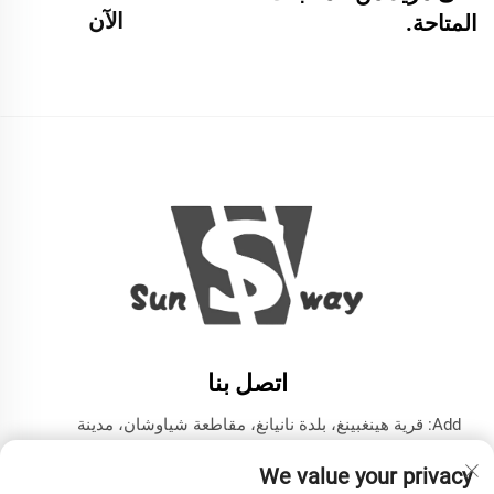
الآن
المتاحة.
اتصل بنا
Add: قرية هينغبينغ، بلدة نانيانغ، مقاطعة شياوشان، مدينة
هانغتشو، مقاطعة تشيجيانغ
We value your privacy
هاتف:
+86-13606543282