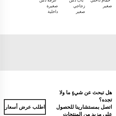
حمام داخلي
باب دش
غرفة دش
صغير
زجاجي
صغيرة
صغير
داخلية
هل تبحث عن شيءٍ ما ولا
تجده؟
اتصل بمستشارينا للحصول
اطلب عرض أسعار
على مزيد من المنتجات