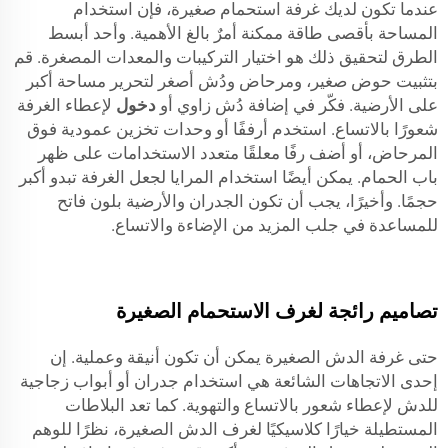
عندما تكون لديك غرفة استحمام صغيرة، فإن استخدام
المساحة بأقصى طاقة ممكنة أمرٌ بالغ الأهمية. وأحد أبسط
الطرق لتحقيق ذلك هو اختيار التركيبات والمعدات المصغرة. قم
بتثبيت حوض صغير، ومرحاض ودُش أصغر لتحرير مساحة أكبر
على الأرضية. فكّر في إضافة دُش زاوي أو
دخول
لإعطاء الغرفة
شعورًا بالاتساع. استخدم أرففًا أو وحدات تخزين عمودية فوق
المرحاض، أو أضف رفًا معلقًا متعدد الاستخدامات على ظهر
باب الحمام. يمكن أيضًا استخدام المرايا لجعل الغرفة تبدو أكبر
حجمًا. وأخيرًا، يجب أن تكون الجدران والأرضية بلون فاتح
للمساعدة في جلب المزيد من الإضاءة والاتساع.
تصاميم رائجة لغرف الاستحمام الصغيرة
حتى غرفة الدش الصغيرة يمكن أن تكون أنيقة وعملية. إن
إحدى الاتجاهات الشائعة هي استخدام جدران أو أبواب زجاجية
للدش لإعطاء شعور بالاتساع والتهوية. كما تعد البلاطات
المستطيلة خيارًا كلاسيكيًا لغرف الدش الصغيرة، نظرًا للوهم