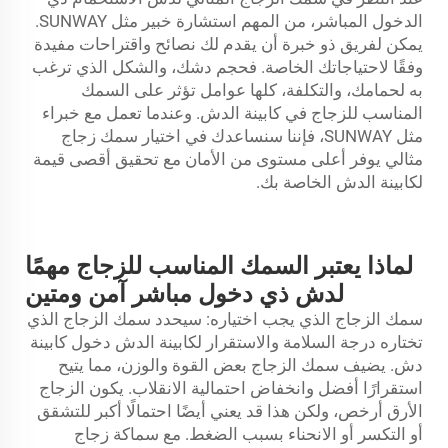
الدخول المباشر، من المهم استشارة خبير مثل SUNWAY.
يمكن لفريق ذو خبرة أن يقدم لك نصائح واقتراحات مفيدة
وفقًا لاحتياجاتك الخاصة. فحجم دشك، والشكل الذي ترغب
به لحمامك، والتكلفة، كلها عوامل تؤثر على السمك
المناسب للزجاج في كابينة الدش. وعندما تعمل مع خبراء
مثل SUNWAY، فإننا سنساعدك في اختيار سمك زجاج
مثالي يوفر أعلى مستوى من الأمان مع تحقيق أقصى قيمة
لكابينة الدش الخاصة بك.
لماذا يعتبر السمك المناسب للزجاج مهمًا
لدش ذي دخول مباشر آمن ومتين
سمك الزجاج الذي يجب اختياره: سيحدد سمك الزجاج الذي
تختاره درجة السلامة والاستقرار لكابينة الدش
دخول
كابينة
دش. يضيف سمك الزجاج بعض القوة والوزن، مما يتيح
استقرارًا أفضل وانخفاض احتمالية الانقلاب. يكون الزجاج
الأرق أرخص، ولكن هذا قد يعني أيضًا احتمالًا أكبر للتشقق
أو التكسر أو الانحناء بسبب الضغط. مع سماكة زجاج