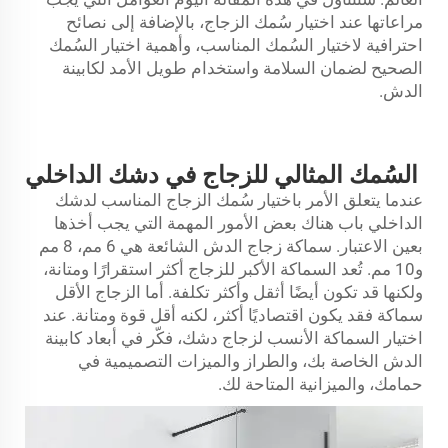
مراعاتها عند اختيار سُمك الزجاج، بالإضافة إلى نصائح
احترافية لاختيار السُمك المناسب، وأهمية اختيار السُمك
الصحيح لضمان السلامة واستخدام طويل الأمد لكابينة
الدش.
السُمك المثالي للزجاج في دشك الداخلي
عندما يتعلق الأمر باختيار سُمك الزجاج المناسب لدشك
الداخلي
باب
هناك بعض الأمور المهمة التي يجب أخذها
بعين الاعتبار. سماكة زجاج الدش الشائعة هي 6 مم، 8 مم
و10 مم. تُعد السماكة الأكبر للزجاج أكثر استقرارًا ومتانة،
ولكنها قد تكون أيضًا أثقل وأكثر تكلفة. أما الزجاج الأقل
سماكة فقد يكون اقتصاديًا أكثر، لكنه أقل قوة ومتانة. عند
اختيار السماكة الأنسب لزجاج دشك، فكّر في أبعاد كابينة
الدش الخاصة بك، والطراز والميزات التصميمية في
حمامك، والميزانية المتاحة لك.