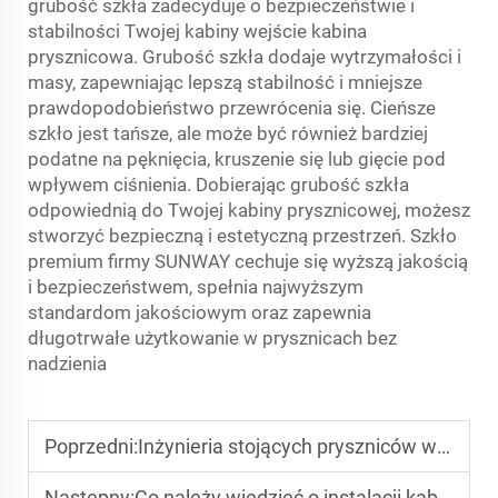
grubość szkła zadecyduje o bezpieczeństwie i
stabilności Twojej kabiny
wejście
kabina
prysznicowa. Grubość szkła dodaje wytrzymałości i
masy, zapewniając lepszą stabilność i mniejsze
prawdopodobieństwo przewrócenia się. Cieńsze
szkło jest tańsze, ale może być również bardziej
podatne na pęknięcia, kruszenie się lub gięcie pod
wpływem ciśnienia. Dobierając grubość szkła
odpowiednią do Twojej kabiny prysznicowej, możesz
stworzyć bezpieczną i estetyczną przestrzeń. Szkło
premium firmy SUNWAY cechuje się wyższą jakością
i bezpieczeństwem, spełnia najwyższym
standardom jakościowym oraz zapewnia
długotrwałe użytkowanie w prysznicach bez
nadzienia
Poprzedni:
Inżynieria stojących pryszniców wodoodpornych
Następny:
Co należy wiedzieć o instalacji kabiny prysznicowej wejściowej na nierównym podłożu