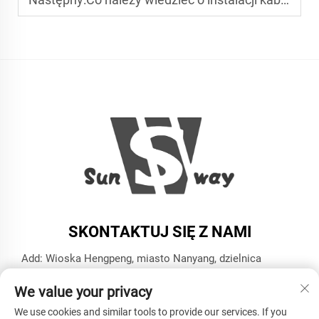
SKONTAKTUJ SIĘ Z NAMI
Add: Wioska Hengpeng, miasto Nanyang, dzielnica
Xiaoshan, miasto Hangzhou, prowincja Zhejiang
We value your privacy
Tel:
+86-13606543282
We use cookies and similar tools to provide our services. If you
E-mail:
[email protected]