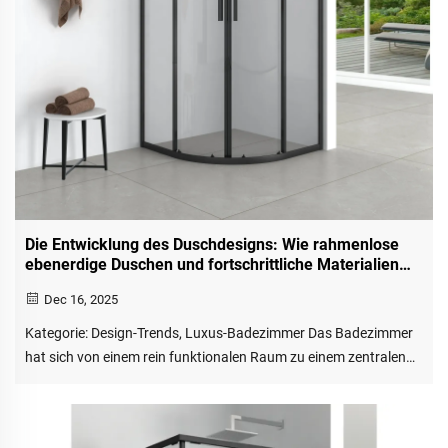
Die Entwicklung des Duschdesigns: Wie rahmenlose
ebenerdige Duschen und fortschrittliche Materialien
moderne Bäder neu definieren
Dec 16, 2025
Kategorie: Design-Trends, Luxus-Badezimmer Das Badezimmer
hat sich von einem rein funktionalen Raum zu einem zentralen
Ort für Entspannung und Wohlbefinden gewandelt. Im
Mittelpunkt dieser Transformation steht die Dusche. Heutige
Hausbesitzer entfernen sich zunehmend von geschlossenen,