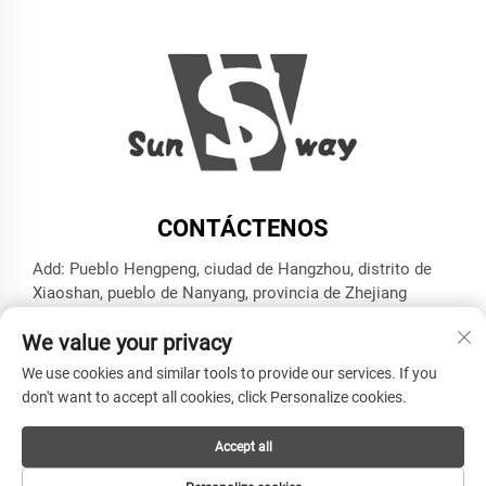
CONTÁCTENOS
Add: Pueblo Hengpeng, ciudad de Hangzhou, distrito de
Xiaoshan, pueblo de Nanyang, provincia de Zhejiang
Tel.:
+86-13606543282
We value your privacy
Correo electrónico:
[email protected]
We use cookies and similar tools to provide our services. If you
don't want to accept all cookies, click Personalize cookies.
Derechos de autor © HANGZHOU SUNWAY INDUSTRY
Accept all
CO.,LTD Reservados todos los derechos -
Política de
privacidad