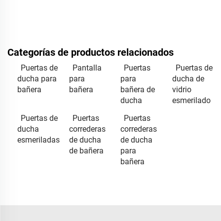
Categorías de productos relacionados
Puertas de
Pantalla
Puertas
Puertas de
ducha para
para
para
ducha de
bañera
bañera
bañera de
vidrio
ducha
esmerilado
Puertas de
Puertas
Puertas
ducha
correderas
correderas
esmeriladas
de ducha
de ducha
de bañera
para
bañera