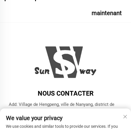
maintenant
NOUS CONTACTER
Add: Village de Hengpeng, ville de Nanyang, district de
Xiaoshan, ville de Hangzhou, province du Zhejiang
We value your privacy
Tél. :
+86-13606543282
We use cookies and similar tools to provide our services. If you
E-mail :
[email protected]