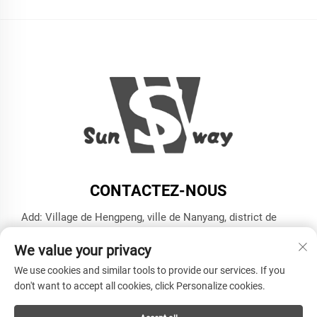
CONTACTEZ-NOUS
Add: Village de Hengpeng, ville de Nanyang, district de
Xiaoshan, ville de Hangzhou, province du Zhejiang
We value your privacy
Tél. :
+86-13606543282
We use cookies and similar tools to provide our services. If you
E-mail :
[email protected]
don't want to accept all cookies, click Personalize cookies.