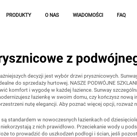
PRODUKTY
O NAS
WIADOMOŚCI
FAQ
rysznicowe z podwójne
jważniejszych decyzji jest wybór drzwi prysznicowych. Sunway
są idealne do sprzedaży hurtowej. NASZE PODWÓJNE SZKL
awić komfort i wygodę w każdej łazience. Sunway szczególn
 modernizujesz łazienkę w swoim domu, czy kończysz nową i
zestrzeni nutę elegancji. Aby poznać więcej opcji, rozważ 
 są standardem w nowoczesnych łazienkach od dziesięcio
b niekorzystają z nich prawidłowo. Przeciekanie wody u pod
że to prowadzić do uszkodzeń podłogi i ścian, jeśli pozost