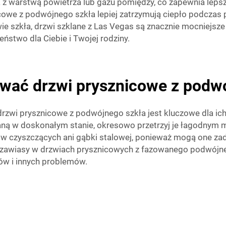
 z warstwą powietrza lub gazu pomiędzy, co zapewnia lepszą
cowe z podwójnego szkła lepiej zatrzymują ciepło podczas p
ie szkła, drzwi szklane z Las Vegas są znacznie mocniejsze
eństwo dla Ciebie i Twojej rodziny.
wać drzwi prysznicowe z podwó
rzwi prysznicowe z podwójnego szkła jest kluczowe dla ich
ą w doskonałym stanie, okresowo przetrzyj je łagodnym 
ów czyszczących ani gąbki stalowej, ponieważ mogą one za
i zawiasy w drzwiach prysznicowych z fazowanego podwójne
ków i innych problemów.