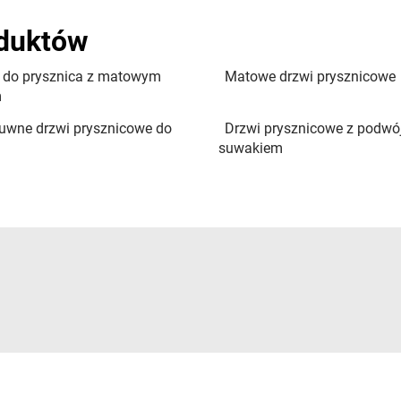
oduktów
 do prysznica z matowym
Matowe drzwi prysznicowe
m
uwne drzwi prysznicowe do
Drzwi prysznicowe z podw
suwakiem