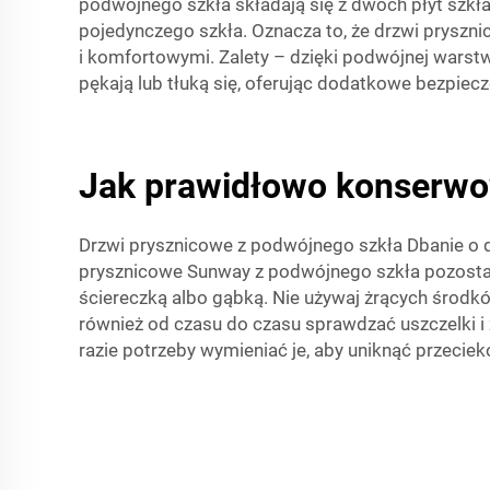
podwójnego szkła składają się z dwóch płyt szkła
pojedynczego szkła. Oznacza to, że drzwi pryszni
i komfortowymi. Zalety – dzięki podwójnej warstw
pękają lub tłuką się, oferując dodatkowe bezpiecz
Jak prawidłowo konserwo
Drzwi prysznicowe z podwójnego szkła Dbanie o d
prysznicowe Sunway z podwójnego szkła pozostan
ściereczką albo gąbką. Nie używaj żrących środk
również od czasu do czasu sprawdzać uszczelki 
razie potrzeby wymieniać je, aby uniknąć przecie