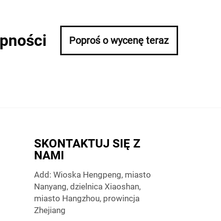
ępności
Poproś o wycenę teraz
SKONTAKTUJ SIĘ Z
NAMI
Add: Wioska Hengpeng, miasto
Nanyang, dzielnica Xiaoshan,
miasto Hangzhou, prowincja
Zhejiang