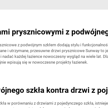
ami prysznicowymi z podwójneg
icowe z podwójnym szkłem dodają stylu i funkcjonalności k
ne i utrzymane, przesuwne drzwi prysznicowe Sunway to je
i nadać każdej łazience nowoczesny wygląd na wiele lat. D
jnie wpisują się w nowoczesne projekty łazienek.
ójnego szkła kontra drzwi z po
kła w porównaniu z drzwiami z pojedynczego szkła, istnieje