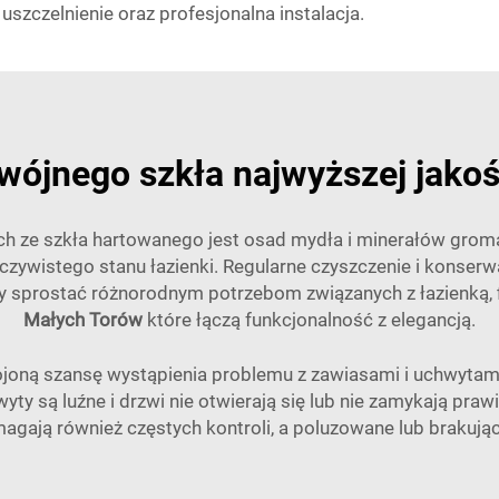
zczelnienie oraz profesjonalna instalacja.
wójnego szkła najwyższej jakoś
 ze szkła hartowanego jest osad mydła i minerałów groma
eczywistego stanu łazienki. Regularne czyszczenie i konser
by sprostać różnorodnym potrzebom związanych z łazienką, f
Małych Torów
które łączą funkcjonalność z elegancją.
ną szansę wystąpienia problemu z zawiasami i uchwytami 
ty są luźne i drzwi nie otwierają się lub nie zamykają prawid
gają również częstych kontroli, a poluzowane lub brakując