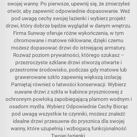
swojej wanny. Po pierwsze, upewnij się, że zmierzyłeś
otwór, aby zapewnić odpowiednie dopasowanie. Weź
pod uwagę cechy swojej łazienki i wybierz projekt
drzwi, który dobrze będzie wyglądał w danym wnętrzu.
Firma Sunway oferuje różne wykończenia, w tym
chromowane i matowe niklowane, dzięki czemu
możesz dopasować drzwi do istniejącej armatury.
Rozważ poziom prywatności, którego szukasz –
przezroczyste szklane drzwi stworzą otwarte i
przestronne środowisko, podczas gdy matowe lub
grawerowane szkło zapewnią większą izolację.
Pamiętaj również o łatwości konserwacji. Wybierz
suwane drzwi z szkła w kabince prysznicowej
z
ochronnym powłoką zapobiegającą plamom wodnym i
osadom mydła. Wybierz Odpowiednie Cechy Biorąc
pod uwagę wszystkie te czynniki, możesz znaleźć
idealne drzwi przesuwne do prysznica dla swojej
wanny, które uzupełnią i wzbogacą funkcjonalność
Twojej łazienki.