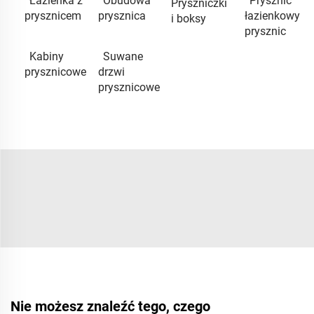
Łazienka z
Obudowa
Prysznic
Pryszniczki
prysznicem
prysznica
łazienkowy
i boksy
prysznic
Kabiny
Suwane
prysznicowe
drzwi
prysznicowe
Nie możesz znaleźć tego, czego