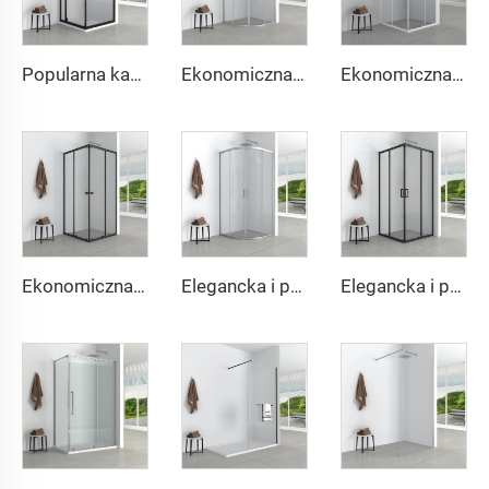
Popularna kabina prysznicowa z bocznym przesuwem drzwi Projekt oszczędzający przestrzeń z funkcją miękkiego zamknięcia
Ekonomiczna i prosta okrągła kabina prysznicowa
Ekonomiczna i prosta kabina łazienkowa w kształcie kwadratu
Ekonomiczna i prosta kabina łazienkowa w kształcie kwadratu
Elegancka i prosta okrągła kabina łazienkowa
Elegancka i prosta kwadratowa kabina prysznicowa