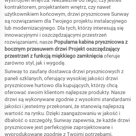
wystrójowi wnętrza. Niezależnie od tego, czy jesteś
kontraktorem, projektantem wnętrz, czy nawet
użytkownikiem końcowym, drzwi prysznicowe Sunway
są rozwiązaniem dla Twojego projektu instalacyjnego
lub modernizacyjnego. Dla tych, którzy interesują się
innowacyjnymi i oszczędzającymi przestrzeń
rozwiązaniami, nasze
Popularna kabina prysznicowa z
bocznym przesuwem drzwi Projekt oszczędzający
przestrzeń z funkcją miękkiego zamknięcia
oferuje
zarówno styl, jak i wygodę.
Sunway to zaufany dostawca drzwi prysznicowych z
paneli szklanych, oferujący wysokiej jakości drzwi
prysznicowe hurtowo dla kupujących, którzy chcą
oferować swoim klientom najlepsze produkty. Nasze
drzwi są wykonywane zgodnie z wysokimi standardami
jakości i jesteśmy przekonani, że stanowią najlepszą
wartość na rynku. Dzięki zaangażowaniu w jakość i
dbałość o szczegóły, Sunway zapewnia, że każde drzwi
prysznicowe jest perfekcyjnie zaprojektowane i
wyprodukowane zgodnie z Twoimi potrzebami.