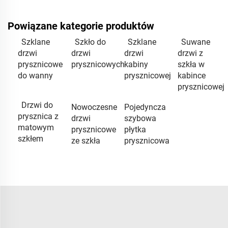
Powiązane kategorie produktów
Szklane
Szkło do
Szklane
Suwane
drzwi
drzwi
drzwi
drzwi z
prysznicowe
prysznicowych
kabiny
szkła w
do wanny
prysznicowej
kabince
prysznicowej
Drzwi do
Nowoczesne
Pojedyncza
prysznica z
drzwi
szybowa
matowym
prysznicowe
płytka
szkłem
ze szkła
prysznicowa