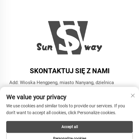
SKONTAKTUJ SIĘ Z NAMI
Add: Wioska Hengpeng, miasto Nanyang, dzielnica
Xiaoshan, miasto Hangzhou, prowincja Zhejiang
We value your privacy
Tel.:
+86-13606543282
We use cookies and similar tools to provide our services. If you
E-mail:
[email protected]
don't want to accept all cookies, click Personalize cookies.
Accept all
Copyright © HANGZHOU SUNWAY INDUSTRY CO.,LTD
Wszelkie prawa zastrzeżone -
Polityka prywatności
Personalize cookies