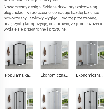
aby w pełni z niego skorzystać
Nowoczesny design: Szklane drzwi prysznicowe są
eleganckie i współczesne, co nadaje każdej łazience
nowoczesny i stylowy wygląd. Tworzą przestronną,
przejrzystą kompozycję, co sprawia, że pomieszczenie
wydaje się przestronne i przytulne.
Popularna kabina prysznicowa z bocznym przesuwem drzwi Projekt oszczędzający przestrzeń z funkcją miękkiego zamknięcia
Ekonomiczna i prosta okrągła kabina prysznicowa
Ekonomiczna i prosta kabina łazienkowa w kształcie kwadratu