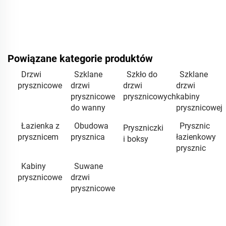
Powiązane kategorie produktów
Drzwi
Szklane
Szkło do
Szklane
prysznicowe
drzwi
drzwi
drzwi
prysznicowe
prysznicowych
kabiny
do wanny
prysznicowej
Łazienka z
Obudowa
Prysznic
Pryszniczki
prysznicem
prysznica
łazienkowy
i boksy
prysznic
Kabiny
Suwane
prysznicowe
drzwi
prysznicowe