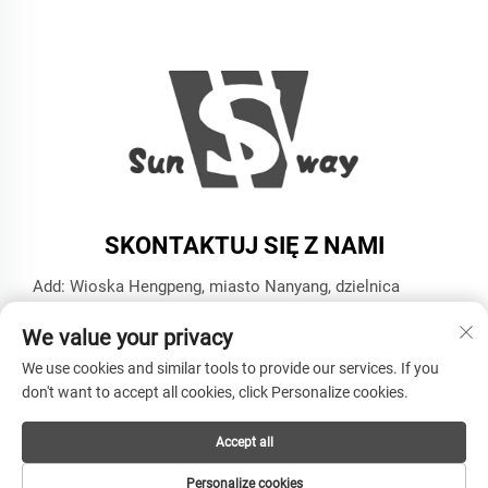
SKONTAKTUJ SIĘ Z NAMI
Add: Wioska Hengpeng, miasto Nanyang, dzielnica
Xiaoshan, miasto Hangzhou, prowincja Zhejiang
We value your privacy
Tel.:
+86-13606543282
We use cookies and similar tools to provide our services. If you
E-mail:
[email protected]
don't want to accept all cookies, click Personalize cookies.
Accept all
Copyright © HANGZHOU SUNWAY INDUSTRY CO.,LTD
Wszelkie prawa zastrzeżone -
Polityka prywatności
Personalize cookies