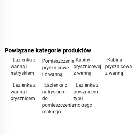
Powiązane kategorie produktów
Łazienka z
Kabiny
Kabina
Pomieszczenie
wanną i
prysznicowej
prysznicowa
prysznicowe
natryskiem
z wanną
z wanną
i z wanną
Łazienka z
Łazienka z
Łazienka z
wanną i
natryskiem
prysznicem
prysznicem
do
typu
pomieszczenia
mokrego
mokrego