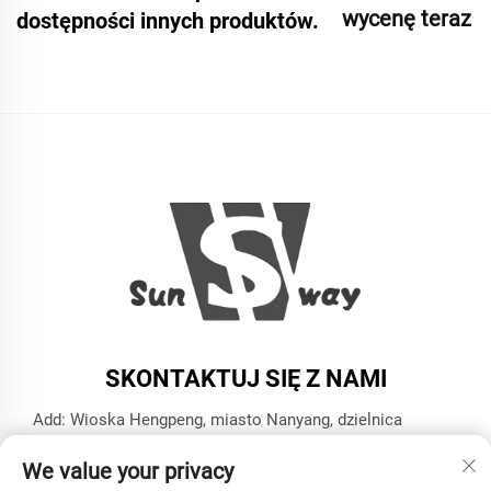
wycenę teraz
dostępności innych produktów.
SKONTAKTUJ SIĘ Z NAMI
Add: Wioska Hengpeng, miasto Nanyang, dzielnica
Xiaoshan, miasto Hangzhou, prowincja Zhejiang
We value your privacy
Tel.:
+86-13606543282