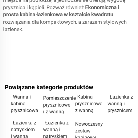
miejsca na podłodze, a jednocześnie oferują wygodę
prysznica i kąpieli. Rozważ również
Ekonomiczna i
prosta kabina łazienkowa w kształcie kwadratu
rozwiązania dla kompaktowych, a zarazem stylowych
łazienek.
Powiązane kategorie produktów
Wanna i
Kabina
Łazienka z
Pomieszczenie
kabina
prysznicowa
wanną i
prysznicowe
prysznicowa
z wanną
prysznicem
i z wanną
Łazienka z
Łazienka z
Nowoczesny
natryskiem
wanną i
zestaw
i wanną
natryskiem
kabinowy