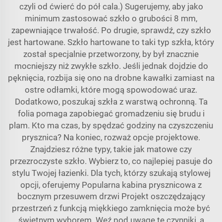
czyli od ćwierć do pół cala.) Sugerujemy, aby jako
minimum zastosować szkło o grubości 8 mm,
zapewniające trwałość. Po drugie, sprawdź, czy szkło
jest hartowane. Szkło hartowane to taki typ szkła, który
został specjalnie przetworzony, by był znacznie
mocniejszy niż zwykłe szkło. Jeśli jednak dojdzie do
pęknięcia, rozbija się ono na drobne kawałki zamiast na
ostre odłamki, które mogą spowodować uraz.
Dodatkowo, poszukaj szkła z warstwą ochronną. Ta
folia pomaga zapobiegać gromadzeniu się brudu i
plam. Kto ma czas, by spędzać godziny na czyszczeniu
prysznica? Na koniec, rozważ opcje projektowe.
Znajdziesz różne typy, takie jak matowe czy
przezroczyste szkło. Wybierz to, co najlepiej pasuje do
stylu Twojej łazienki. Dla tych, którzy szukają stylowej
opcji, oferujemy
Popularna kabina prysznicowa z
bocznym przesuwem drzwi Projekt oszczędzający
przestrzeń z funkcją miękkiego zamknięcia
może być
świetnym wyborem. Weź pod uwagę te czynniki, a