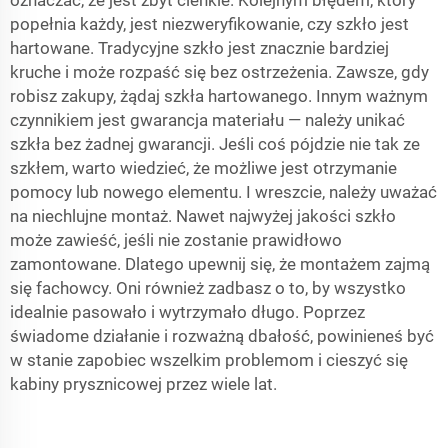
oznaczać, że jest zbyt cienkie. Kolejnym błędem, który
popełnia każdy, jest niezweryfikowanie, czy szkło jest
hartowane. Tradycyjne szkło jest znacznie bardziej
kruche i może rozpaść się bez ostrzeżenia. Zawsze, gdy
robisz zakupy, żądaj szkła hartowanego. Innym ważnym
czynnikiem jest gwarancja materiału — należy unikać
szkła bez żadnej gwarancji. Jeśli coś pójdzie nie tak ze
szkłem, warto wiedzieć, że możliwe jest otrzymanie
pomocy lub nowego elementu. I wreszcie, należy uważać
na niechlujne montaż. Nawet najwyżej jakości szkło
może zawieść, jeśli nie zostanie prawidłowo
zamontowane. Dlatego upewnij się, że montażem zajmą
się fachowcy. Oni również zadbasz o to, by wszystko
idealnie pasowało i wytrzymało długo. Poprzez
świadome działanie i rozważną dbałość, powinieneś być
w stanie zapobiec wszelkim problemom i cieszyć się
kabiny prysznicowej przez wiele lat.