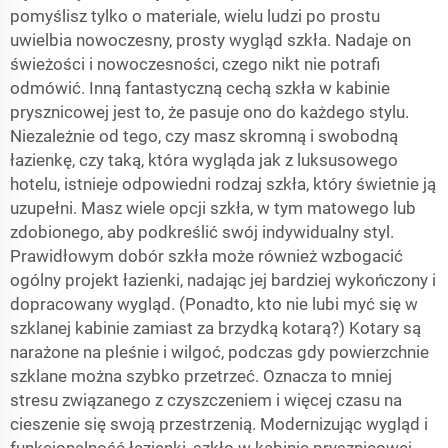
pomyślisz tylko o materiale, wielu ludzi po prostu
uwielbia nowoczesny, prosty wygląd szkła. Nadaje on
świeżości i nowoczesności, czego nikt nie potrafi
odmówić. Inną fantastyczną cechą szkła w kabinie
prysznicowej jest to, że pasuje ono do każdego stylu.
Niezależnie od tego, czy masz skromną i swobodną
łazienkę, czy taką, która wygląda jak z luksusowego
hotelu, istnieje odpowiedni rodzaj szkła, który świetnie ją
uzupełni. Masz wiele opcji szkła, w tym matowego lub
zdobionego, aby podkreślić swój indywidualny styl.
Prawidłowym dobór szkła może również wzbogacić
ogólny projekt łazienki, nadając jej bardziej wykończony i
dopracowany wygląd. (Ponadto, kto nie lubi myć się w
szklanej kabinie zamiast za brzydką kotarą?) Kotary są
narażone na pleśnie i wilgoć, podczas gdy powierzchnie
szklane można szybko przetrzeć. Oznacza to mniej
stresu związanego z czyszczeniem i więcej czasu na
cieszenie się swoją przestrzenią. Modernizując wygląd i