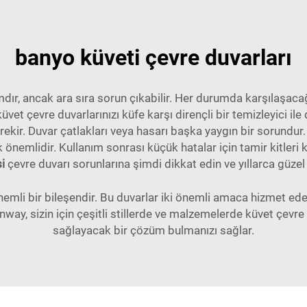
banyo küveti çevre duvarları
dır, ancak ara sıra sorun çıkabilir. Her durumda karşılaşaca
et çevre duvarlarınızı küfe karşı dirençli bir temizleyici il
ekir. Duvar çatlakları veya hasarı başka yaygın bir sorundur. 
önemlidir. Kullanım sonrası küçük hatalar için tamir kitleri 
si
çevre duvarı sorunlarına şimdi dikkat edin ve yıllarca güze
emli bir bileşendir. Bu duvarlar iki önemli amaca hizmet eder
way, sizin için çeşitli stillerde ve malzemelerde küvet çev
sağlayacak bir çözüm bulmanızı sağlar.