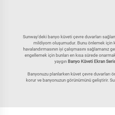
Sunway'deki banyo küveti çevre duvarları sağlam
mildiyom oluşumudur. Bunu önlemek için küv
havalandırmasının iyi çalışmasını sağlamanız ger
engellemek için bunları en kısa sürede onarmak 
yaygın
Banyo Küveti Ekran Seri
Banyonuzu planlarken küvet çevre duvarları ön
korur ve banyonuzun görünümünü geliştirir. Sun