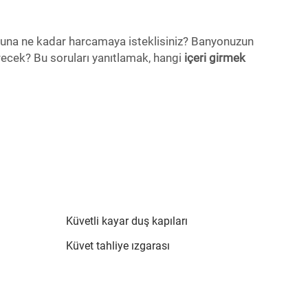
 Buna ne kadar harcamaya isteklisiniz? Banyonuzun
irecek? Bu soruları yanıtlamak, hangi
içeri girmek
Küvetli kayar duş kapıları
Küvet tahliye ızgarası