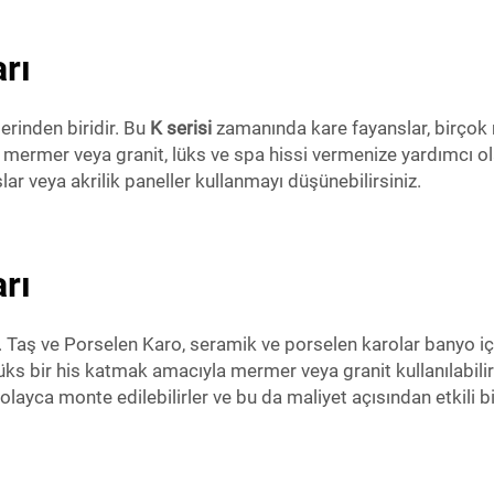
rı
lerinden biridir. Bu
K serisi
zamanında kare fayanslar, birçok
; mermer veya granit, lüks ve spa hissi vermenize yardımcı o
r veya akrilik paneller kullanmayı düşünebilirsiniz.
rı
ş ve Porselen Karo, seramik ve porselen karolar banyo için
ks bir his katmak amacıyla mermer veya granit kullanılabilir.
layca monte edilebilirler ve bu da maliyet açısından etkili b