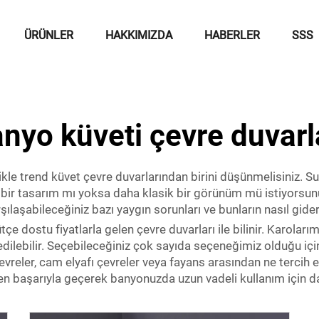
ÜRÜNLER
HAKKIMIZDA
HABERLER
SSS
nyo küveti çevre duvarl
ikle trend küvet çevre duvarlarından birini düşünmelisiniz. 
ir tasarım mı yoksa daha klasik bir görünüm mü istiyorsunuz, 
ılaşabileceğiniz bazı yaygın sorunları ve bunların nasıl gideri
tçe dostu fiyatlarla gelen çevre duvarları ile bilinir. Karola
 edilebilir. Seçebileceğiniz çok sayıda seçeneğimiz olduğu iç
evreler, cam elyafı çevreler veya fayans arasından ne tercih e
 başarıyla geçerek banyonuzda uzun vadeli kullanım için day