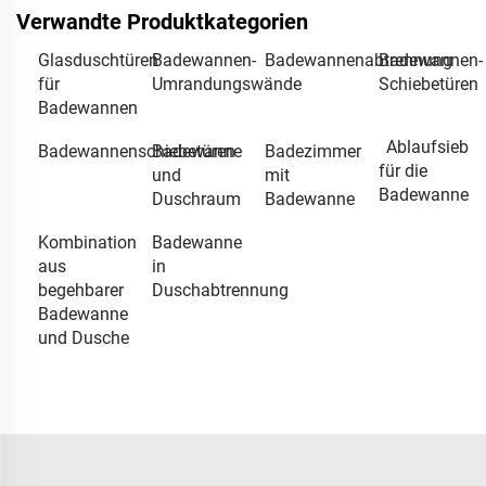
Verwandte Produktkategorien
Glasduschtüren
Badewannen-
Badewannenabtrennung
Badewannen-
für
Umrandungswände
Schiebetüren
Badewannen
Ablaufsieb
Badewannenschiebetüren
Badewanne
Badezimmer
für die
und
mit
Badewanne
Duschraum
Badewanne
Kombination
Badewanne
aus
in
begehbarer
Duschabtrennung
Badewanne
und Dusche