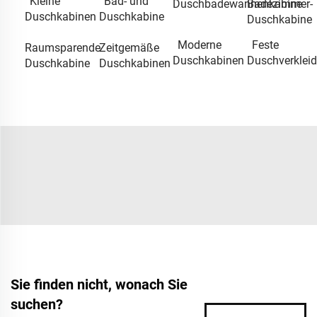
Kleine
Bad- und
Duschbadewannenkabine
Badezimmer-
Duschkabinen
Duschkabine
Duschkabine
Moderne
Feste
Raumsparende
Zeitgemäße
Duschkabinen
Duschverklei
Duschkabine
Duschkabinen
Sie finden nicht, wonach Sie
suchen?