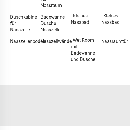
Nassraum
Kleines
Kleines
Duschkabine
Badewanne
Nassbad
Nassbad
für
Dusche
Nasszelle
Nasszelle
Wet Room
Nasszellenböden
Nasszellwände
Nassraumtür
mit
Badewanne
und Dusche