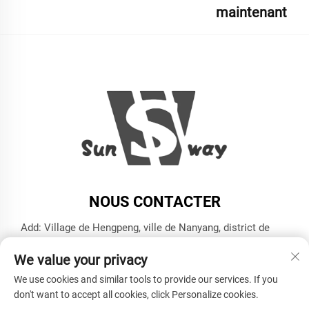
maintenant
NOUS CONTACTER
Add: Village de Hengpeng, ville de Nanyang, district de
Xiaoshan, ville de Hangzhou, province du Zhejiang
We value your privacy
Tél. :
+86-13606543282
We use cookies and similar tools to provide our services. If you
E-mail :
[email protected]
don't want to accept all cookies, click Personalize cookies.