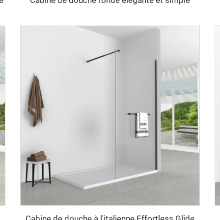
e
Cabine de douche ronde élégante et simple
Cabine de douche à l'italienne Effortless Glide