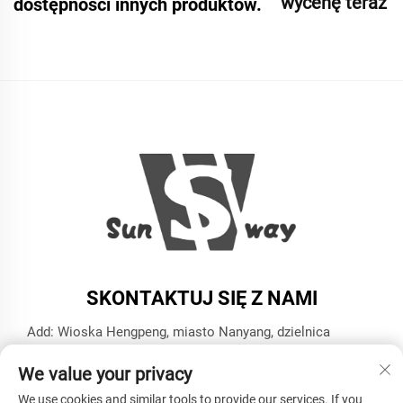
wycenę teraz
dostępności innych produktów.
SKONTAKTUJ SIĘ Z NAMI
Add: Wioska Hengpeng, miasto Nanyang, dzielnica
Xiaoshan, miasto Hangzhou, prowincja Zhejiang
We value your privacy
Tel.:
+86-13606543282
We use cookies and similar tools to provide our services. If you