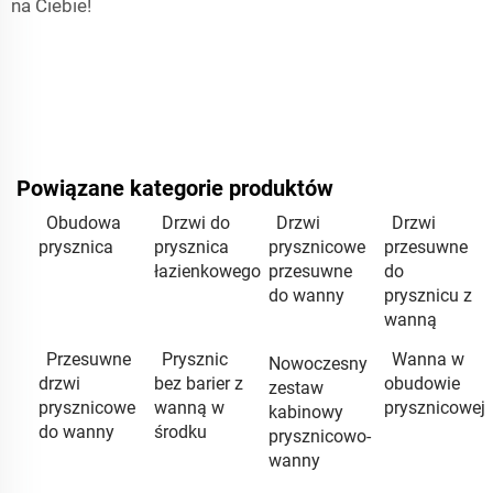
na Ciebie!
Powiązane kategorie produktów
Obudowa
Drzwi do
Drzwi
Drzwi
prysznica
prysznica
prysznicowe
przesuwne
łazienkowego
przesuwne
do
do wanny
prysznicu z
wanną
Przesuwne
Prysznic
Wanna w
Nowoczesny
drzwi
bez barier z
obudowie
zestaw
prysznicowe
wanną w
prysznicowej
kabinowy
do wanny
środku
prysznicowo-
wanny