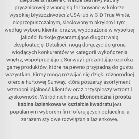
ulepszenia łazienek. Nasze zestawy kabiny
prysznicowej z wanną są formowane w kolorze
wysokiej błyszczliwości z USA lub w 3-D True White,
nieprzepuszczalnym, sieciowanym akrylem litym,
według wyboru klienta, oraz są wyposażone w wysokiej
jakości funkcje gwarantujące długotrwałą
eksploatację. Detaliści mogą dołączyć do grona
wiodących konkurentów w kategorii wykończenia
wnętrz, współpracując z Sunway i prezentując szeroką
gamę produktów, które na pewno przypadną do gustu
wszystkim. Firmy mogą rozwijać się dzięki różnorodnej
ofercie hurtowej Sunway, która poszerzy asortyment,
wzmocni lojalność klientów oraz przyśpieszy wzrost i
zyskowność. Wśród nich nasz
Ekonomiczna i prosta
kabina łazienkowa w kształcie kwadratu
jest
popularnym wyborem firm oferujących opłacalne, a
zarazem stylowe rozwiązania łazienkowe.