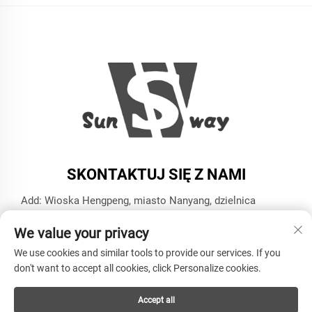
SKONTAKTUJ SIĘ Z NAMI
Add: Wioska Hengpeng, miasto Nanyang, dzielnica
Xiaoshan, miasto Hangzhou, prowincja Zhejiang
We value your privacy
Tel.:
+86-13606543282
We use cookies and similar tools to provide our services. If you
E-mail:
[email protected]
don't want to accept all cookies, click Personalize cookies.
Accept all
Copyright © HANGZHOU SUNWAY INDUSTRY CO.,LTD