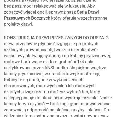
podkreślą wygląd Twojej łazienki, dzięki czemu
będziesz mógł relaksować się w luksusie. Aby
zobaczyć więcej opcji, sprawdź nasz
Seria Drzwi
Przesuwnych Bocznych
który oferuje wszechstronne
projekty drzwi.
KONSTRUKCJA DRZWI PRZESUWNYCH DO DUSZA: 2
drzwi przesuwne płynnie ślizgają się po grubych
szklanych prowadnicach, tworząc szeroki otwór
wejściowy ułatwiający dostęp do kabiny prysznicowej;
matowe hartowane szkło o grubości 1/4 cala
certyfikowane przez ANSI podkreśla piękno wnętrza
kabiny prysznicowej w standardowej konstrukcji;
Kabiny te są dostępne w wykończeniach
chromowanych, matowych niklu lub matowych
czarnych, dzięki czemu możesz wybrać ten, który
najlepiej pasuje do aktualnego wystroju łazienki. Nasze
kabiny łatwo czyścić — brak fug i gładka powierzchnia
zapewniają odporność na pleśnie, grzyby i pleśnie. Do
widzenia stare zasłony na prysznic, witaj nowoczesny