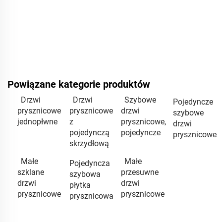
Powiązane kategorie produktów
Drzwi
Drzwi
Szybowe
Pojedyncze
prysznicowe
prysznicowe
drzwi
szybowe
jednopłwne
z
prysznicowe,
drzwi
pojedynczą
pojedyncze
prysznicowe
skrzydłową
Małe
Małe
Pojedyncza
szklane
przesuwne
szybowa
drzwi
drzwi
płytka
prysznicowe
prysznicowe
prysznicowa