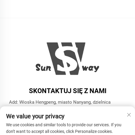
SKONTAKTUJ SIĘ Z NAMI
Add: Wioska Hengpeng, miasto Nanyang, dzielnica
Xiaoshan, miasto Hangzhou, prowincja Zhejiang
We value your privacy
Tel.:
+86-13606543282
We use cookies and similar tools to provide our services. If you
E-mail:
[email protected]
don't want to accept all cookies, click Personalize cookies.