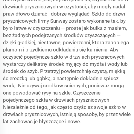
drzwiach prysznicowych w czystości, aby mogły nadal
prawidłowo działać i dobrze wyglądać. Szkło do drzwi
prysznicowych firmy Sunway zostało wykonane tak, by
było łatwe w czyszczeniu — proste jak bułka z masłem,
bez żadnych podejrzanych środków czyszczących —
dzięki gładkiej, niestawnej powierzchni, która zapobiega
plamom i brzydkiemu odkładaniu się kamienia. Aby
oczyścić pojedyncze szkło w drzwiach prysznicowych,
wystarczy delikatny środek myjący do mydła i wody lub
środek do szyb. Przetrzyj powierzchnię czystą, miękką
ściereczką lub gąbką, a następnie dokładnie spłucz
wodą. Nie używaj środków ściernych, ponieważ mogą
one powodować rysy na szkle. Czyszczenie
pojedynczego szkła w drzwiach prysznicowych
Niezależnie od tego, jak często czyścisz swoje szkło w
drzwiach prysznicowych, istnieją sposoby, by przez wiele
lat zachować je błyszczące i nowe.