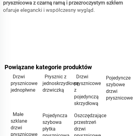
prysznicowa z czarną ramą i przezroczystym szkłem
ofaruje elegancki i współczesny wygląd.
Powiązane kategorie produktów
Drzwi
Prysznic z
Drzwi
Pojedyncze
prysznicowe
jednoskrzydłową
prysznicowe
szybowe
jednopłwne
drzwiczką
z
drzwi
pojedynczą
prysznicowe
skrzydłową
Małe
Pojedyncza
Oszczędzające
szklane
szybowa
przestrzeń
drzwi
płytka
drzwi
prysznicowe
prysznicowa
prysznicowe