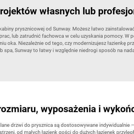
 projektów własnych lub profe
abiny prysznicowej od Sunway. Możesz łatwo zainstalować 
c, lub zatrudnić fachowca w celu uzyskania pomocy. W po
 oka. Niezależnie od tego, czy modernizujesz łazienkę pr
ub spa, Sunway to łatwy i względnie niedrogi sposób na na
ozmiaru, wyposażenia i wykoń
klane drzwi do prysznica są dostosowywane indywidualnie –
estrzeni, od małych łazienk gości do dużych łazienek przyl