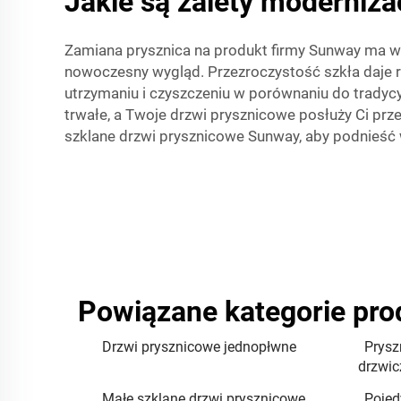
Jakie są zalety moderniza
Zamiana prysznica na produkt firmy Sunway ma wi
nowoczesny wygląd. Przezroczystość szkła daje r
utrzymaniu i czyszczeniu w porównaniu do tradyc
trwałe, a Twoje drzwi prysznicowe posłuży Ci prz
szklane drzwi prysznicowe Sunway, aby podnieść
Powiązane kategorie pr
Drzwi prysznicowe jednopłwne
Prysz
drzwic
Małe szklane drzwi prysznicowe
Pojed