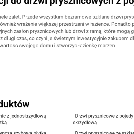
cji do drzwi prysznicowych z p
ele zalet. Przede wszystkim bezramowe szklane drzwi prysz
ównież wrażenie większej przestrzeni w łazience. Ponadto 
yjnych zasłon prysznicowych lub drzwi z ramą, które mogą g
ez długi czas, co czyni je świetnym inwestycyjnie zakupem
 wartość swojego domu i stworzyć łazienkę marzeń.
oduktów
nic z jednoskrzydłową
Drzwi prysznicowe z pojed
zką
skrzydłową
yncza szybowa płytka
Drzwi prysznicowe ze szkla