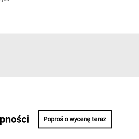
ępności
Poproś o wycenę teraz