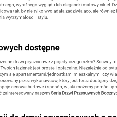
strzego, wyraźnego wyglądu lub elegancki matowy nikiel. D
ą tak, by nie tylko wyglądała zadziwiająco, ale również i
ia wytrzymałości i stylu.
towych dostępne
czesne drzwi prysznicowe z pojedynczego szkła? Sunway of
 Twoich łazienek jest proste i opłacalne. Niezależnie od s
cym się apartamentami/jednostkami mieszkalnymi, czy wł
stosowany przez wykonawców, który jest teraz dostępny d
ć opcje cenowe hurtowe i sposób, w jaki możemy pomóc up
być zainteresowany naszym
Seria Drzwi Przesuwnych Boczny