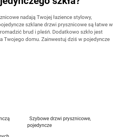
ojedynczego szkła?
nicowe nadają Twojej łazience stylowy,
pojedyncze szklane drzwi prysznicowe są łatwe w
romadzić brud i pleśń. Dodatkowo szkło jest
 dla Twojego domu. Zainwestuj dziś w pojedyncze
ynczą
Szybowe drzwi prysznicowe,
pojedyncze
nych