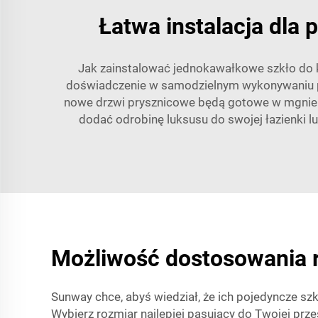
Łatwa instalacja dla
Jak zainstalować jednokawałkowe szkło do k
doświadczenie w samodzielnym wykonywaniu pra
nowe drzwi prysznicowe będą gotowe w mgnieniu
dodać odrobinę luksusu do swojej łazienki l
Możliwość dostosowania r
Sunway chce, abyś wiedział, że ich pojedyncze sz
Wybierz rozmiar najlepiej pasujący do Twojej prz