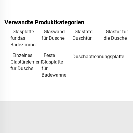
Verwandte Produktkategorien
Glasplatte
Glaswand
Glastafel-
Glastür für
für das
für Dusche
Duschtür
die Dusche
Badezimmer
Einzelnes
Feste
Duschabtrennungsplatte
Glastürelement
Glasplatte
für Dusche
für
Badewanne